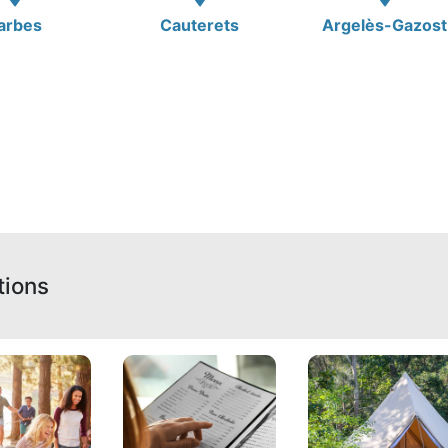
arbes
Cauterets
Argelès-Gazost
tions