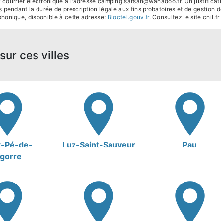
courrier électronique à l'adresse camping.sarsan@wanadoo.fr. Un justificat
pendant la durée de prescription légale aux fins probatoires et de gestion de
phonique, disponible à cette adresse:
Bloctel.gouv.fr
. Consultez le site cnil.f
sur ces villes
t-Pé-de-
Luz-Saint-Sauveur
Pau
igorre