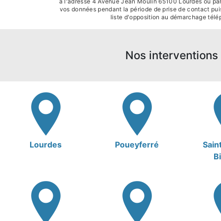
à l'adresse 4 Avenue Jean Moulin 65100 Lourdes ou par 
vos données pendant la période de prise de contact puis 
liste d'opposition au démarchage télé
Nos interventions 
Lourdes
Poueyferré
Sain
B