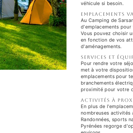
véhicule si besoin.
Emplacements va
Au Camping de Sarsan
d'emplacements pour t
Vous pouvez choisir 
en fonction de vos at
d'aménagements.
Services et équ
Pour rendre votre séj
met à votre dispositio
emplacements pour ten
branchements électriqu
proximité pour votre 
Activités à prox
En plus de l'emplacem
nombreuses activités 
Randonnées, sports nau
Pyrénées regorge d'opp
environs.