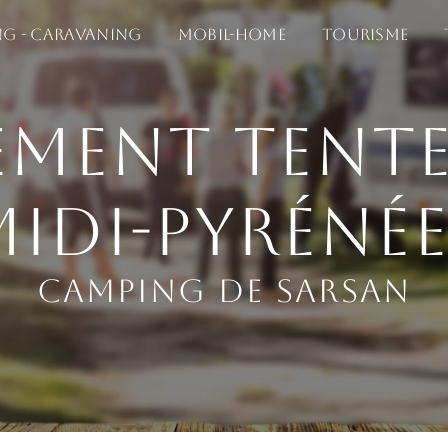
g - Caravaning
Mobil-home
Tourisme
ment tente
Midi-Pyrénée
Camping de Sarsan