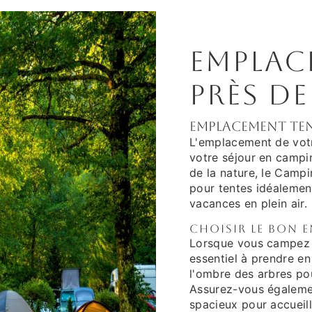
Emplac
près de
Emplacement ten
L'emplacement de votre
votre séjour en campi
de la nature, le Cam
pour tentes idéalemen
vacances en plein air.
Choisir le bon 
Lorsque vous campez 
essentiel à prendre e
l'ombre des arbres pou
Assurez-vous égaleme
spacieux pour accueill