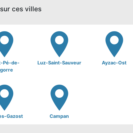
sur ces villes
t-Pé-de-
Luz-Saint-Sauveur
Ayzac-Ost
igorre
ès-Gazost
Campan