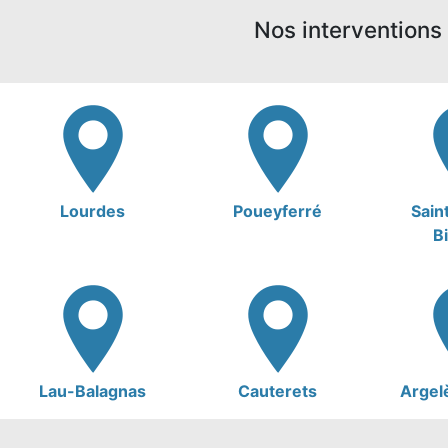
Nos interventions 
Lourdes
Poueyferré
Sain
B
Lau-Balagnas
Cauterets
Argel