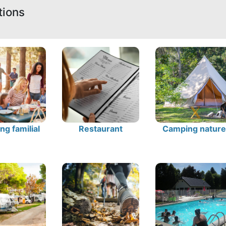
tions
g familial
Restaurant
Camping nature