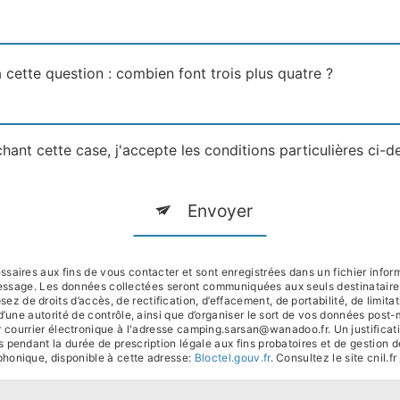
 cette question : combien font trois plus quatre ?
hant cette case, j'accepte les conditions particulières ci-d
Envoyer
ires aux fins de vous contacter et sont enregistrées dans un fichier inform
 message. Les données collectées seront communiquées aux seuls destinatai
e droits d’accès, de rectification, d’effacement, de portabilité, de limitati
d’une autorité de contrôle, ainsi que d’organiser le sort de vos données post
courrier électronique à l'adresse camping.sarsan@wanadoo.fr. Un justificat
pendant la durée de prescription légale aux fins probatoires et de gestion de
phonique, disponible à cette adresse:
Bloctel.gouv.fr
. Consultez le site cnil.f