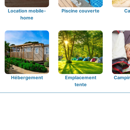
Location mobile-
Piscine couverte
Ca
home
Hébergement
Emplacement
Campin
tente