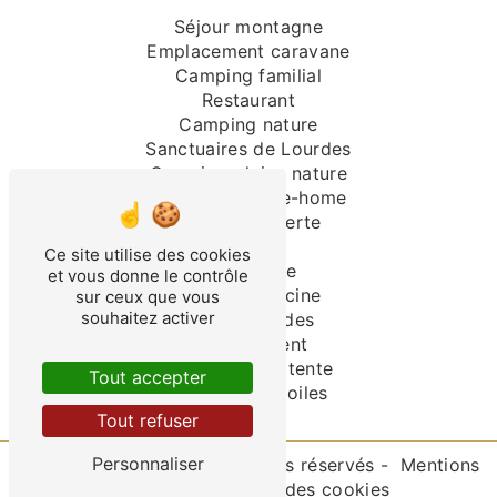
Séjour montagne
Emplacement caravane
Camping familial
Restaurant
Camping nature
Sanctuaires de Lourdes
Camping pleine nature
Location mobile-home
Piscine couverte
Camping
Ce site utilise des cookies
Randonnée
et vous donne le contrôle
Camping piscine
sur ceux que vous
souhaitez activer
Séjour Lourdes
Hébergement
Emplacement tente
Tout accepter
Camping 3 étoiles
Tout refuser
Personnaliser
©
Vistalid
- 2026 - Tous droits réservés -
Mentions
légales
-
Gestion des cookies