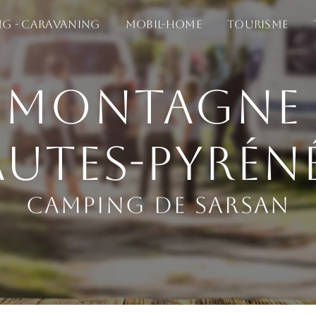
g - Caravaning
Mobil-home
Tourisme
 montagne 
utes-Pyrén
Camping de Sarsan