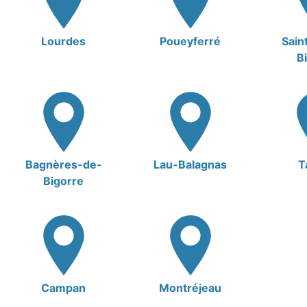
Lourdes
Poueyferré
Sain
B
Bagnères-de-
Lau-Balagnas
T
Bigorre
Campan
Montréjeau