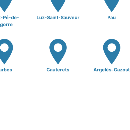
t-Pé-de-
Luz-Saint-Sauveur
Pau
igorre
arbes
Cauterets
Argelès-Gazost