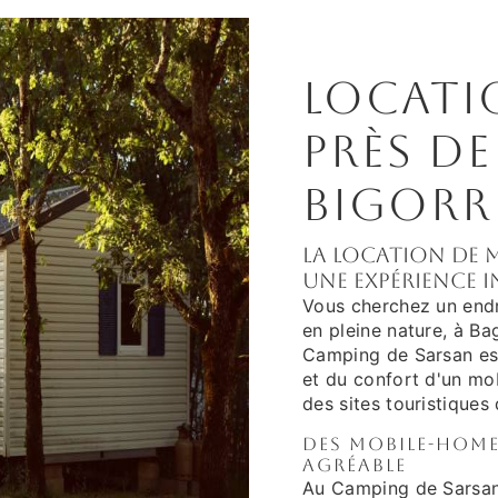
Locati
près de
Bigorr
La location de 
une expérience 
Vous cherchez un endr
en pleine nature, à Ba
Camping de Sarsan est 
et du confort d'un mob
des sites touristiques 
Des mobile-hom
agréable
Au Camping de Sarsan,