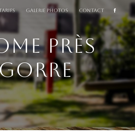
Tarifs
Galerie photos
Contact
ome près
igorre