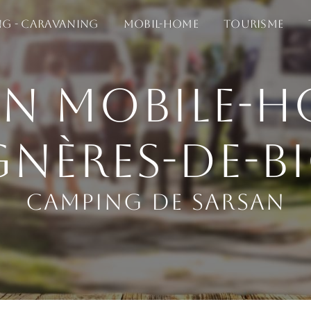
g - Caravaning
Mobil-home
Tourisme
n mobile-h
gnères-de-B
Camping de Sarsan