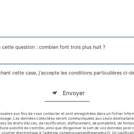
 cette question : combien font trois plus huit ?
hant cette case, j'accepte les conditions particulières ci-d
Envoyer
ires aux fins de vous contacter et sont enregistrées dans un fichier inform
 message. Les données collectées seront communiquées aux seuls destinatai
e droits d’accès, de rectification, d’effacement, de portabilité, de limitati
d’une autorité de contrôle, ainsi que d’organiser le sort de vos données post
courrier électronique à l'adresse camping.sarsan@wanadoo.fr. Un justificat