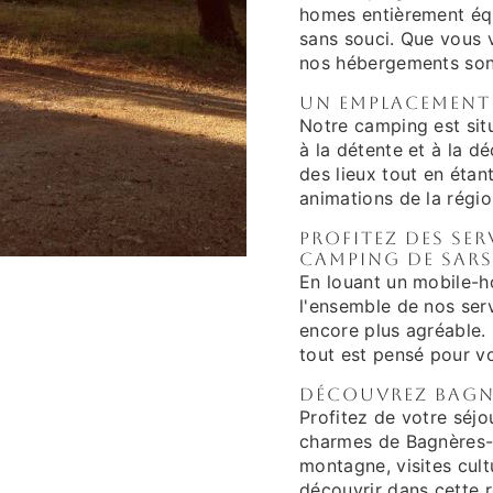
homes entièrement équ
sans souci. Que vous v
nos hébergements sont
Un emplacement 
Notre camping est sit
à la détente et à la dé
des lieux tout en étant
animations de la régio
Profitez des ser
Camping de Sar
En louant un mobile-
l'ensemble de nos ser
encore plus agréable. 
tout est pensé pour vo
Découvrez Bagnè
Profitez de votre séj
charmes de Bagnères-
montagne, visites cultu
découvrir dans cette r