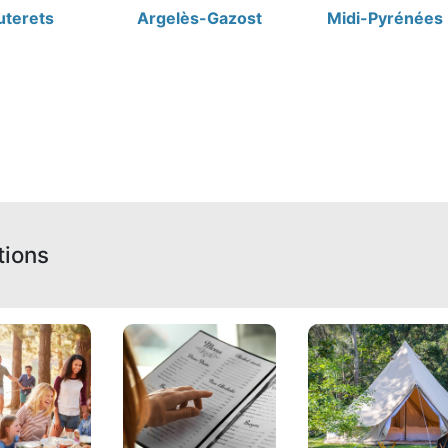
uterets
Argelès-Gazost
Midi-Pyrénées
tions