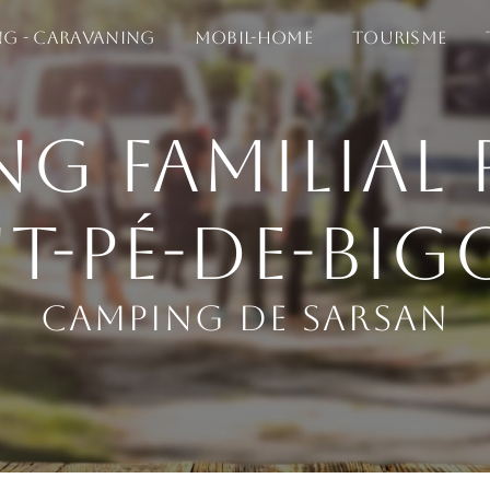
g - Caravaning
Mobil-home
Tourisme
g familial 
nt-Pé-de-Big
Camping de Sarsan