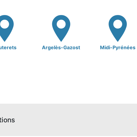
uterets
Argelès-Gazost
Midi-Pyrénées
tions