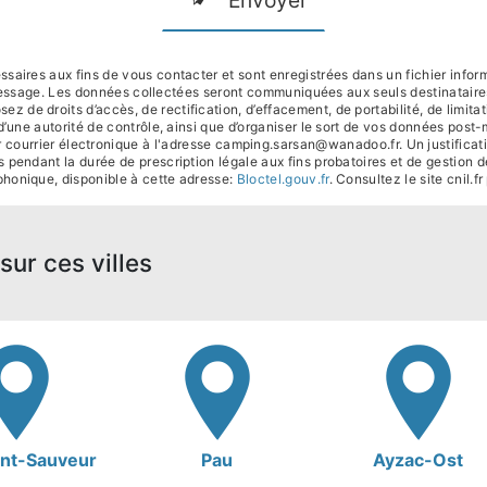
Envoyer
ires aux fins de vous contacter et sont enregistrées dans un fichier inform
 message. Les données collectées seront communiquées aux seuls destinatai
e droits d’accès, de rectification, d’effacement, de portabilité, de limitati
d’une autorité de contrôle, ainsi que d’organiser le sort de vos données post
courrier électronique à l'adresse camping.sarsan@wanadoo.fr. Un justificat
pendant la durée de prescription légale aux fins probatoires et de gestion de
phonique, disponible à cette adresse:
Bloctel.gouv.fr
. Consultez le site cnil.f
sur ces villes
int-Sauveur
Pau
Ayzac-Ost