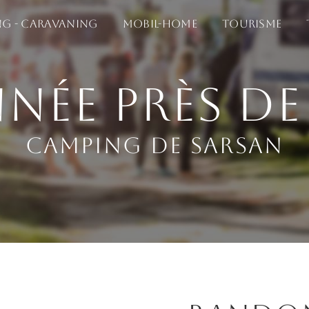
g - Caravaning
Mobil-home
Tourisme
née près de
Camping de Sarsan