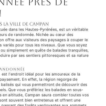
née près de
n
la ville de Campan
tuée dans les Hautes-Pyrénées, est un véritable
eurs de randonnée. Nichée au cœur des
on offre aux visiteurs des paysages à couper le
rs variés pour tous les niveaux. Que vous soyez
 ou simplement en quête de balades tranquilles,
uire par ses sentiers pittoresques et sa nature
 randonnée
est l'endroit idéal pour les amoureux de la
paysement. En effet, la région regorge de
 balisés qui vous permettront de découvrir des
ls. Que vous préfériez les balades en sous-
s en altitude, Campan saura combler toutes vos
 sont souvent bien entretenus et offrent une
, passant des forêts verdoyantes aux sommets