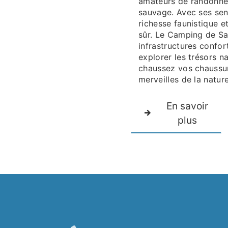
amateurs de randonné
sauvage. Avec ses sen
richesse faunistique e
sûr. Le Camping de Sar
infrastructures confor
explorer les trésors n
chaussez vos chaussur
merveilles de la natur
En savoir
plus