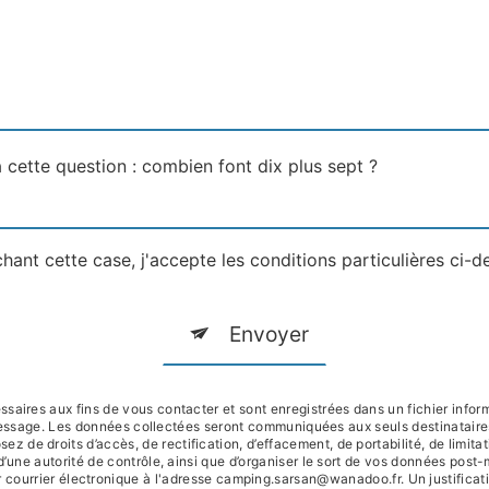
 cette question : combien font dix plus sept ?
hant cette case, j'accepte les conditions particulières ci-d
Envoyer
ires aux fins de vous contacter et sont enregistrées dans un fichier inform
 message. Les données collectées seront communiquées aux seuls destinatai
e droits d’accès, de rectification, d’effacement, de portabilité, de limitati
d’une autorité de contrôle, ainsi que d’organiser le sort de vos données post
courrier électronique à l'adresse camping.sarsan@wanadoo.fr. Un justificat