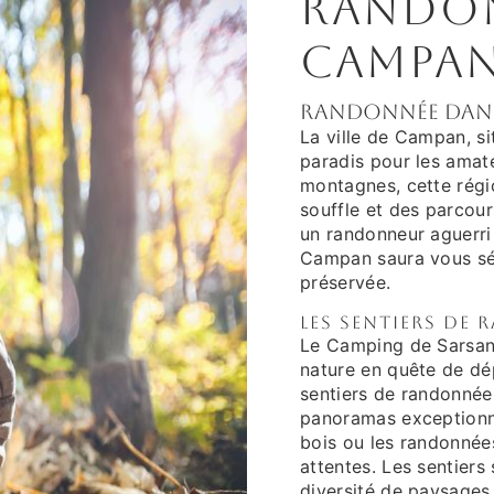
Randon
Campa
Randonnée dans 
La ville de Campan, si
paradis pour les amat
montagnes, cette régi
souffle et des parcou
un randonneur aguerri
Campan saura vous séd
préservée.
Les sentiers de
Le Camping de Sarsan 
nature en quête de dé
sentiers de randonnée
panoramas exceptionne
bois ou les randonnée
attentes. Les sentiers
diversité de paysages